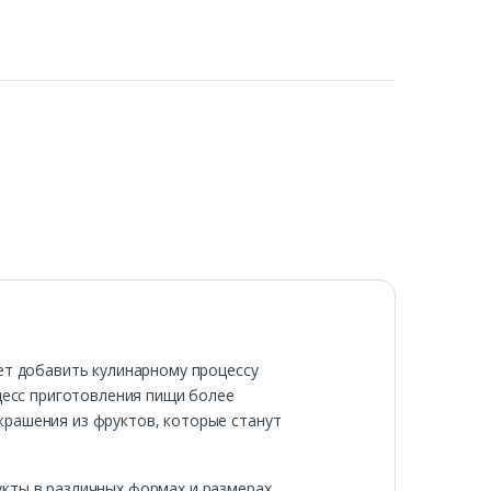
ет добавить кулинарному процессу
оцесс приготовления пищи более
крашения из фруктов, которые станут
кты в различных формах и размерах.