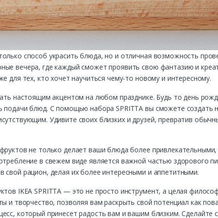
олько способ украсить блюда, но и отличная возможность прове
ные вечера, где каждый сможет проявить свою фантазию и креа
е для тех, кто хочет научиться чему-то новому и интересному.
тать настоящим акцентом на любом празднике. Будь то день рож
ь подачи блюд. С помощью набора SPRITTA вы сможете создать не
исутствующим. Удивите своих близких и друзей, превратив обыч
фруктов не только делает ваши блюда более привлекательными, 
потребление в свежем виде является важной частью здорового п
 свой рацион, делая их более интересными и аппетитными.
ктов IKEA SPRITTA — это не просто инструмент, а целая филосо
ты и творчество, позволяя вам раскрыть свой потенциал как пов
есс, который принесет радость вам и вашим близким. Сделайте с