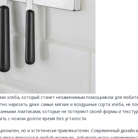
зки хлеба, который станет незаменимым помощником для любител
атно нарезать даже самые мягкие и воздушные сорта хлеба, не по
анными ломтиками, которые не потеряют своей формы и текстур
ть с ножом долгое время без усталости.
онален, но и эстетически привлекателен. Современный дизайн и
 легко впишутся в любой интерьер, добавляя нотку современност