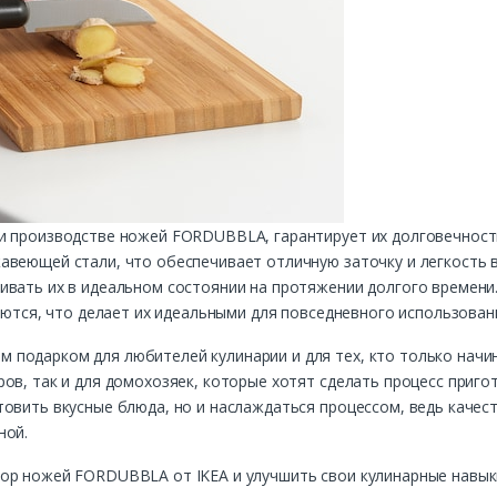
и производстве ножей FORDUBBLA, гарантирует их долговечность
веющей стали, что обеспечивает отличную заточку и легкость в
ивать их в идеальном состоянии на протяжении долгого времени
моются, что делает их идеальными для повседневного использован
подарком для любителей кулинарии и для тех, кто только начин
ов, так и для домохозяек, которые хотят сделать процесс приго
товить вкусные блюда, но и наслаждаться процессом, ведь качес
ной.
ор ножей FORDUBBLA от IKEA и улучшить свои кулинарные навык