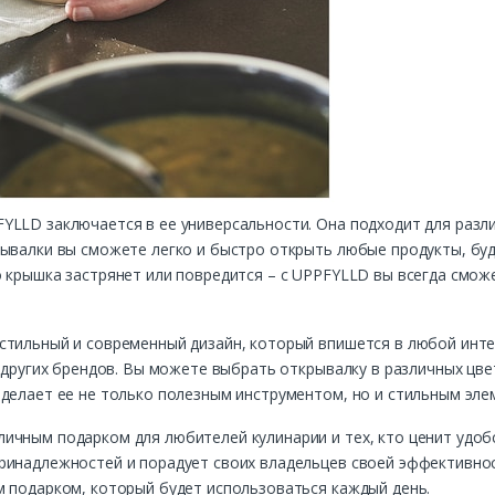
YLLD заключается в ее универсальности. Она подходит для разл
рывалки вы сможете легко и быстро открыть любые продукты, буд
о крышка застрянет или повредится – с UPPFYLLD вы всегда смо
стильный и современный дизайн, который впишется в любой инте
т других брендов. Вы можете выбрать открывалку в различных цве
делает ее не только полезным инструментом, но и стильным эле
ичным подарком для любителей кулинарии и тех, кто ценит удоб
ринадлежностей и порадует своих владельцев своей эффективно
м подарком, который будет использоваться каждый день.