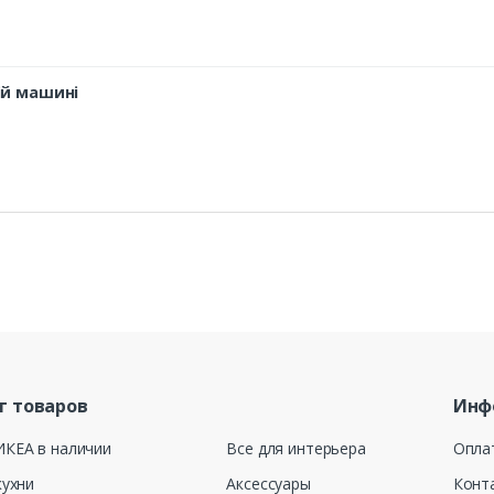
ій машині
г товаров
Инф
ИКЕА в наличии
Все для интерьера
Опла
кухни
Аксессуары
Конт