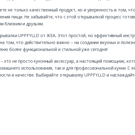
те не только качественный продукт, но и уверенность в том, чт
ния пищи. Не забывайте, что с этой открывалкой процесс готов
м близким и друзьям.
ткрывалки UPPFYLLD от ІКЕА. Этот простой, но эффективный инст
на том, что действительно важно – на создании вкусных и полезн
ухню более функциональной и стильной уже сегодня!
– это не просто кухонный аксессуар, а настоящий помощник, ко
домашнего использования, так и для профессиональной кухни. С
ности и качестве. Выбирайте открывалку UPPFYLLD и наслаждайт