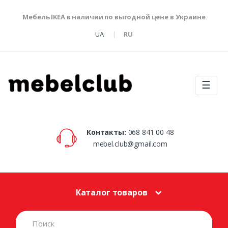
Мебель IKEA в наличии по выгодной цене в Украине
UA
RU
☰
Контакты:
068 841 00 48
mebel.club@gmail.com
Каталог товаров
S
e