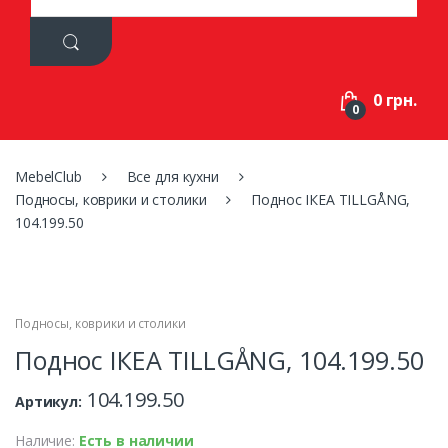
a
r
c
h
f
0 грн.
o
0
r
:
MebelClub
Все для кухни
Подносы, коврики и столики
Поднос ІКЕА TILLGÅNG,
104.199.50
Подносы, коврики и столики
Поднос ІКЕА TILLGÅNG, 104.199.50
104.199.50
Артикул:
Наличие:
Есть в наличии