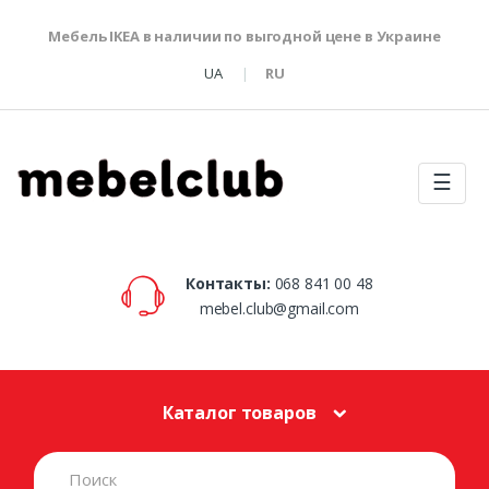
Мебель IKEA в наличии по выгодной цене в Украине
UA
RU
☰
Контакты:
068 841 00 48
mebel.club@gmail.com
Каталог товаров
S
e