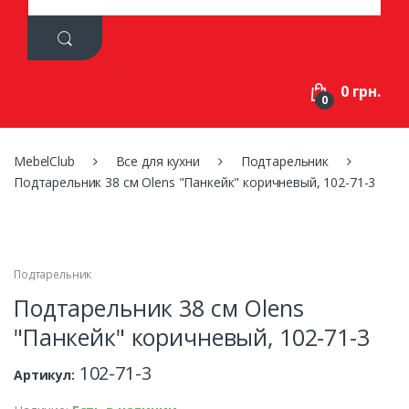
a
r
c
h
f
0 грн.
o
0
r
:
MebelClub
Все для кухни
Подтарельник
Подтарельник 38 см Olens "Панкейк" коричневый, 102-71-3
Подтарельник
Подтарельник 38 см Olens
"Панкейк" коричневый, 102-71-3
102-71-3
Артикул: