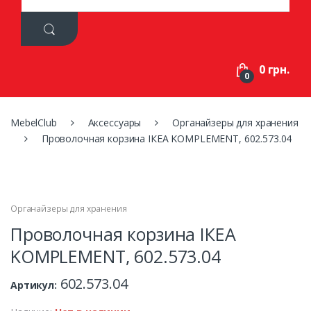
a
r
c
h
f
0 грн.
o
0
r
:
MebelClub
Аксессуары
Органайзеры для хранения
Проволочная корзина ІКЕА KOMPLEMENT, 602.573.04
Органайзеры для хранения
Проволочная корзина ІКЕА
KOMPLEMENT, 602.573.04
602.573.04
Артикул: