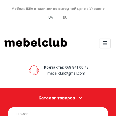
Мебель IKEA в наличии по выгодной цене в Украине
UA
RU
☰
Контакты:
068 841 00 48
mebel.club@gmail.com
Каталог товаров
S
e