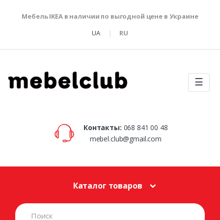
Мебель IKEA в наличии по выгодной цене в Украине
UA
RU
☰
Контакты:
068 841 00 48
mebel.club@gmail.com
Каталог товаров
S
e