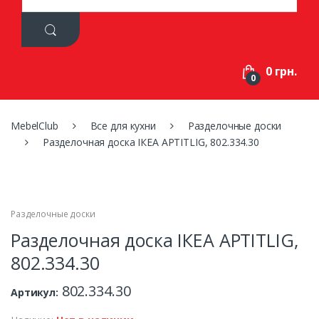
a
r
c
h
f
0 грн.
o
0
r
:
MebelClub
Все для кухни
Разделочные доски
Разделочная доска ІКЕА APTITLIG, 802.334.30
Разделочные доски
Разделочная доска ІКЕА APTITLIG,
802.334.30
802.334.30
Артикул: