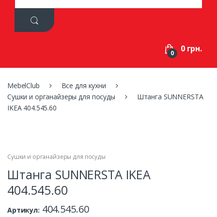
a
r
c
h
f
0 грн.
o
0
r
:
MebelClub
Все для кухни
Сушки и органайзеры для посуды
Штанга SUNNERSTA
IKEA 404.545.60
Сушки и органайзеры для посуды
Штанга SUNNERSTA IKEA
404.545.60
404.545.60
Артикул: