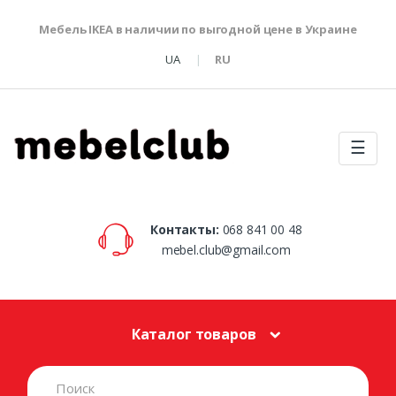
Мебель IKEA в наличии по выгодной цене в Украине
UA
RU
☰
Контакты:
068 841 00 48
mebel.club@gmail.com
Каталог товаров
S
e