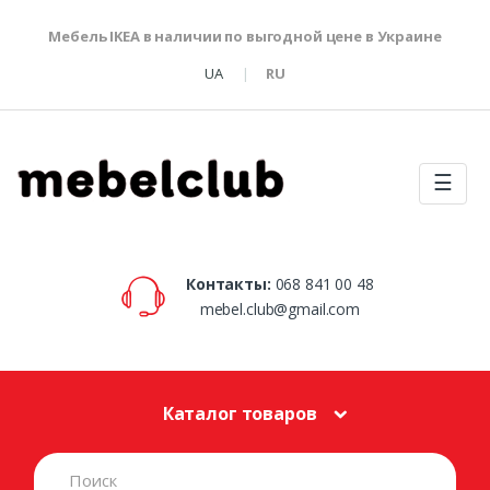
Мебель IKEA в наличии по выгодной цене в Украине
UA
RU
☰
Контакты:
068 841 00 48
mebel.club@gmail.com
Каталог товаров
S
e