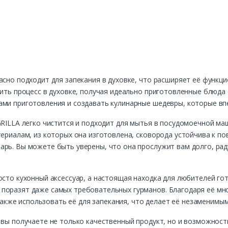
асно подходит для запекания в духовке, что расширяет её функ
шить процесс в духовке, получая идеально приготовленные блюда
ми приготовления и создавать кулинарные шедевры, которые впе
GRILLA легко чистится и подходит для мытья в посудомоечной ма
териалам, из которых она изготовлена, сковорода устойчива к по
арь. Вы можете быть уверены, что она прослужит вам долго, рад
осто кухонный аксессуар, а настоящая находка для любителей го
поразят даже самых требовательных гурманов. Благодаря её м
а также использовать её для запекания, что делает её незаменим
 вы получаете не только качественный продукт, но и возможнос