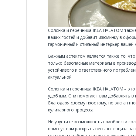
Солонка и перечница ІКЕА HALVTOM также
ваших гостей и добавит изюминку в офор
гармоничный и стильный интерьер вашей к
Важным аспектом является также то, что
только безопасные материалы в производс
устойчивого и ответственного потреблен
актуальной.
Солонка и перечница ІКЕА HALVTOM – это 
удобным. Они помогают вам добавлять в 
Благодаря своему простому, но элегантно
кулинарного процесса.
Не упустите возможность приобрести сол
помогут вам раскрыть весь потенциал ва
готовки и подбора идеальных вкусовых со