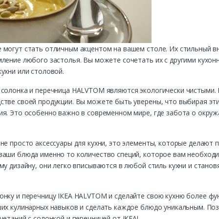
 могут стать отличным акцентом на вашем столе. Их стильный в
мление любого застолья. Вы можете сочетать их с другими кухон
ухни или столовой.
 солонка и перечница HALVTOM являются экологически чистыми. І
тве своей продукции. Вы можете быть уверены, что выбирая эти
ия. Это особенно важно в современном мире, где забота о окру
не просто аксессуары для кухни, это элементы, которые делают 
ваши блюда именно то количество специй, которое вам необходи
му дизайну, они легко вписываются в любой стиль кухни и стан
онку и перечницу ІКЕА HALVTOM и сделайте свою кухню более фун
ших кулинарных навыков и сделать каждое блюдо уникальным. По
четаний с солонкой и перечницей от ІКЕА!