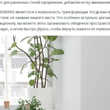
т для различных стилей оформления, добавляя нотку минимализм
NORBERG является его возможность трансформации. Когда вам н
 стене, не занимая лишнего места. Это особенно актуально для м
нкционалу, вы можете легко организовать обеденное пространств
адач, а затем быстро убрать, чтобы вернуть комнате её первона