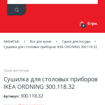
a
r
c
h
f
0 грн.
o
0
r
:
MebelClub
Все для кухни
Сушки для посуды
Сушилка для столовых приборов IKEA ORDNING 300.118.32
Сушки для посуды
Сушилка для столовых приборов
IKEA ORDNING 300.118.32
300.118.32
Артикул: