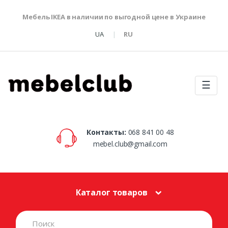
Мебель IKEA в наличии по выгодной цене в Украине
UA
RU
☰
Контакты:
068 841 00 48
mebel.club@gmail.com
Каталог товаров
S
e