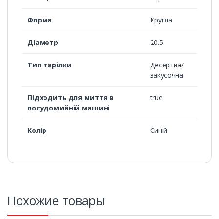
Форма
Кругла
Діаметр
20.5
Тип тарілки
Десертна/
закусочна
Підходить для миття в
true
посудомийній машині
Колір
Синій
Похожие товары