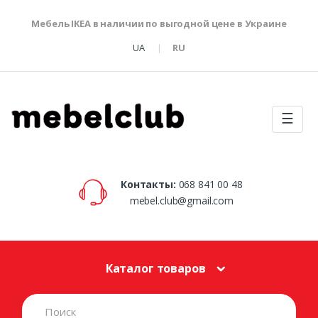
Мебель IKEA в наличии по выгодной цене в Украине
UA
RU
☰
Контакты:
068 841 00 48
mebel.club@gmail.com
Каталог товаров
S
e