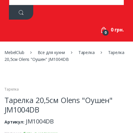
a
r
c
h
f
0 грн.
o
0
r
:
MebelClub
Все для кухни
Тарелка
Тарелка
20,5см Olens "Оушен" JM1004DB
Тарелка
Тарелка 20,5см Olens "Оушен"
JM1004DB
JM1004DB
Артикул: