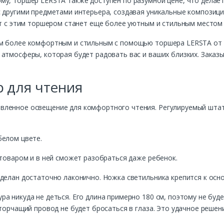
му, торшер LERSTA также доступен по разумной цене, что делае
с другими предметами интерьера, создавая уникальные композици
ет с этим торшером станет еще более уютным и стильным местом 
ом более комфортным и стильным с помощью торшера LERSTA от 
атмосферы, которая будет радовать вас и ваших близких. Заказ
 для чтения
вленное освещение для комфортного чтения. Регулируемый штат
белом цвете.
 товаром и в ней сможет разобраться даже ребенок.
делан достаточно лаконично. Ножка светильника крепится к осно
а никуда не деться. Его длина примерно 180 см, поэтому не буд
 торчащий провод не будет бросаться в глаза. Это удачное реше