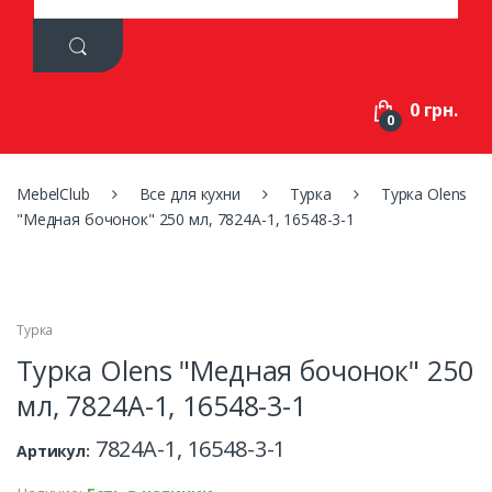
a
r
c
h
f
0 грн.
o
0
r
:
MebelClub
Все для кухни
Турка
Турка Olens
"Медная бочонок" 250 мл, 7824A-1, 16548-3-1
Турка
Турка Olens "Медная бочонок" 250
мл, 7824A-1, 16548-3-1
7824A-1, 16548-3-1
Артикул: