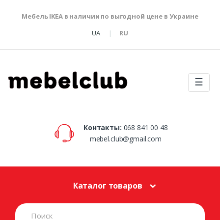
Мебель IKEA в наличии по выгодной цене в Украине
UA
RU
☰
Контакты:
068 841 00 48
mebel.club@gmail.com
Каталог товаров
S
e