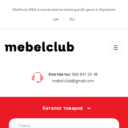
Мебель IKEA в наличии по выгодной цене в Украине
UA
RU
☰
Контакты:
068 841 00 48
mebel.club@gmail.com
Каталог товаров
S
e