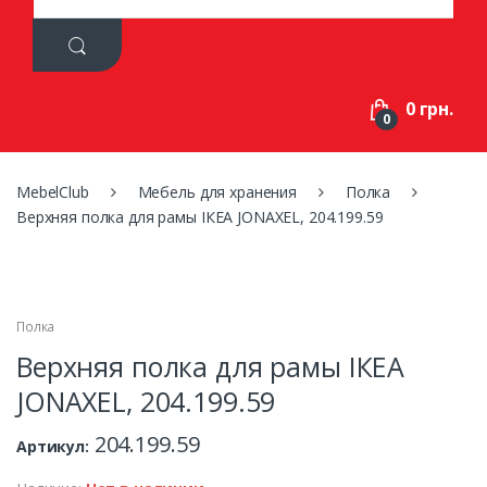
a
r
c
h
f
0 грн.
o
0
r
:
MebelClub
Мебель для хранения
Полка
Верхняя полка для рамы ІКЕА JONAXEL, 204.199.59
Полка
Верхняя полка для рамы ІКЕА
JONAXEL, 204.199.59
204.199.59
Артикул: