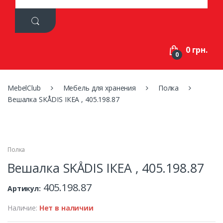
a
r
c
h
f
0 грн.
o
0
r
:
MebelClub
Мебель для хранения
Полка
Вешалка SKÅDIS ІКЕА , 405.198.87
Полка
Вешалка SKÅDIS ІКЕА , 405.198.87
405.198.87
Артикул:
Наличие:
Нет в наличии