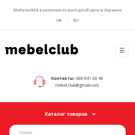
Мебель IKEA в наличии по выгодной цене в Украине
UA
RU
☰
Контакты:
068 841 00 48
mebel.club@gmail.com
Каталог товаров
S
e