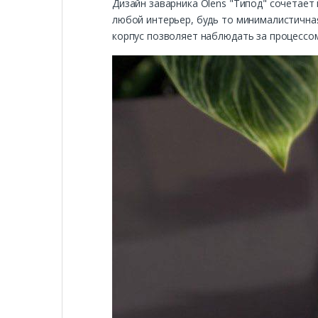
Дизайн заварника Olens "Типод" сочетает
любой интерьер, будь то минималистична
корпус позволяет наблюдать за процессом