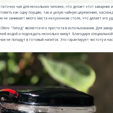
таточно чая для нескольких человек, что делает этот заварник 
отовить как одну порцию, так и целую чайную церемонию, наслаж
к не занимает много места на кухонном столе, что делает его у
Olens "Типод" является его простота в использовании. Для зав
ячей водой и подождать несколько минут. Благодаря специально
чая не попадут в готовый напиток. Это гарантирует чистоту и н