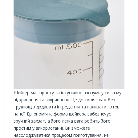
Шейкер має просту та інтуїтивно зрозумілу систему
відкривання та закривання. Це дозволяє вам без
труднощів додавати інгредієнти та наливати готові
напої. Ергономічна форма шейкера забезпечує
зручний захват, а його легка вага робить його
простим у використанні. Ви зможете
насолоджуватися процесом приготування, не