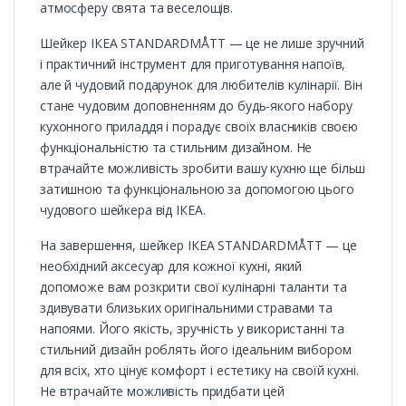
атмосферу свята та веселощів.
Шейкер ІКЕА STANDARDMÅTT — це не лише зручний
і практичний інструмент для приготування напоїв,
але й чудовий подарунок для любителів кулінарії. Він
стане чудовим доповненням до будь-якого набору
кухонного приладдя і порадує своїх власників своєю
функціональністю та стильним дизайном. Не
втрачайте можливість зробити вашу кухню ще більш
затишною та функціональною за допомогою цього
чудового шейкера від ІКЕА.
На завершення, шейкер ІКЕА STANDARDMÅTT — це
необхідний аксесуар для кожної кухні, який
допоможе вам розкрити свої кулінарні таланти та
здивувати близьких оригінальними стравами та
напоями. Його якість, зручність у використанні та
стильний дизайн роблять його ідеальним вибором
для всіх, хто цінує комфорт і естетику на своїй кухні.
Не втрачайте можливість придбати цей