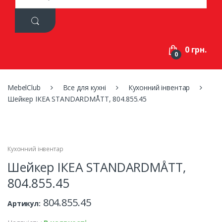
a
r
c
h
f
0 грн.
o
0
r
:
MebelClub
Все для кухні
Кухонний інвентар
Шейкер ІКЕА STANDARDMÅTT, 804.855.45
Кухонний інвентар
Шейкер ІКЕА STANDARDMÅTT,
804.855.45
804.855.45
Артикул: