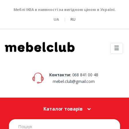
Меблі IKEA в наявності за вигідною ціною в Україні.
UA
RU
☰
Контакти:
068 841 00 48
mebel.club@gmail.com
Каталог товарів
S
e