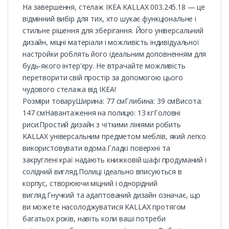
На завершення, стелаж IKEA KALLAX 003.245.18 — це
відмінний вибір для тих, хто шукає функціональне і
стильне рішення для зберігання. Його універсальний
дизайн, міцні матеріали і можливість індивідуальної
настройки роблять його ідеальним доповненням для
будь-якого інтер'єру. Не втрачайте можливість
перетворити свій простір за допомогою цього
чудового стелажа від IKEA!
Розміри товаруШирина: 77 смГлибина: 39 смВисота:
147 смНавантаження на полицю: 13 кгГоловні
риси:Простий дизайн з чіткими лініями робить
KALLAX універсальним предметом меблів, який легко
використовувати вдома.Гладкі поверхні та
закруглені краї надають книжковій шафі продуманий і
солідний вигляд.Полиці ідеально вписуються в
корпус, створюючи міцний і однорідний
вигляд.Гнучкий та адаптований дизайн означає, що
ви можете насолоджуватися KALLAX протягом
багатьох років, навіть коли ваші потреби