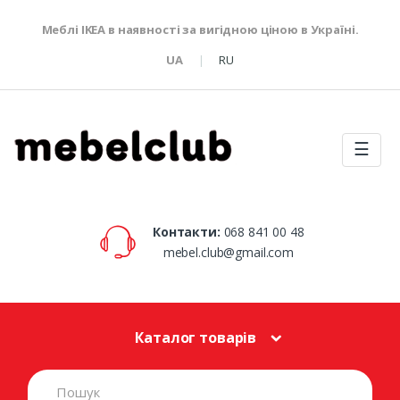
Меблі IKEA в наявності за вигідною ціною в Україні.
UA
RU
☰
Контакти:
068 841 00 48
mebel.club@gmail.com
Каталог товарів
S
e