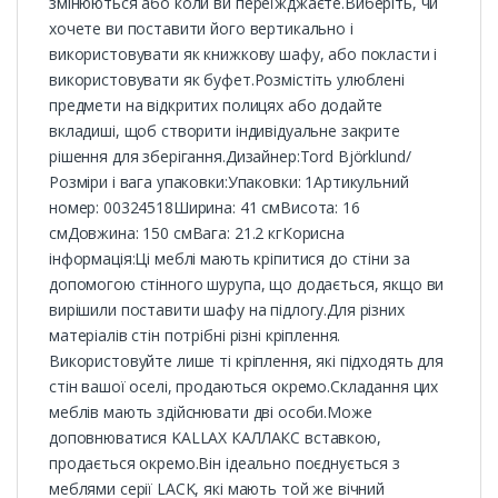
змінюються або коли ви переїжджаєте.Виберіть, чи
хочете ви поставити його вертикально і
використовувати як книжкову шафу, або покласти і
використовувати як буфет.Розмістіть улюблені
предмети на відкритих полицях або додайте
вкладиші, щоб створити індивідуальне закрите
рішення для зберігання.Дизайнер:Tord Björklund/
Розміри і вага упаковки:Упаковки: 1Артикульний
номер: 00324518Ширина: 41 смВисота: 16
смДовжина: 150 смВага: 21.2 кгКорисна
інформація:Ці меблі мають кріпитися до стіни за
допомогою стінного шурупа, що додається, якщо ви
вирішили поставити шафу на підлогу.Для різних
матеріалів стін потрібні різні кріплення.
Використовуйте лише ті кріплення, які підходять для
стін вашої оселі, продаються окремо.Складання цих
меблів мають здійснювати дві особи.Може
доповнюватися KALLAX КАЛЛАКС вставкою,
продається окремо.Він ідеально поєднується з
меблями серії LACK, які мають той же вічний