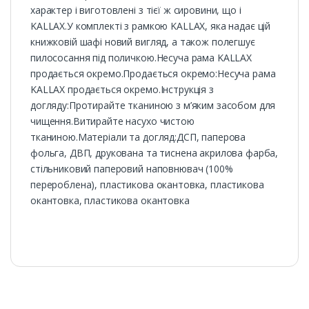
характер і виготовлені з тієї ж сировини, що і
KALLAX.У комплекті з рамкою KALLAX, яка надає цій
книжковій шафі новий вигляд, а також полегшує
пилососання під поличкою.Несуча рама KALLAX
продається окремо.Продається окремо:Несуча рама
KALLAX продається окремо.Інструкція з
догляду:Протирайте тканиною з м’яким засобом для
чищення.Витирайте насухо чистою
тканиною.Матеріали та догляд:ДСП, паперова
фольга, ДВП, друкована та тиснена акрилова фарба,
стільниковий паперовий наповнювач (100%
перероблена), пластикова окантовка, пластикова
окантовка, пластикова окантовка