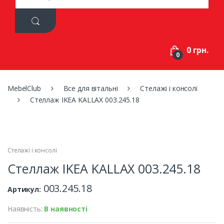
a
r
c
h
f
0 грн.
o
0
r
:
MebelClub
Все для вітальні
Стелажі і консолі
Стеллаж IKEA KALLAX 003.245.18
Стелажі і консолі
Стеллаж IKEA KALLAX 003.245.18
003.245.18
Артикул:
Наявність:
В наявності