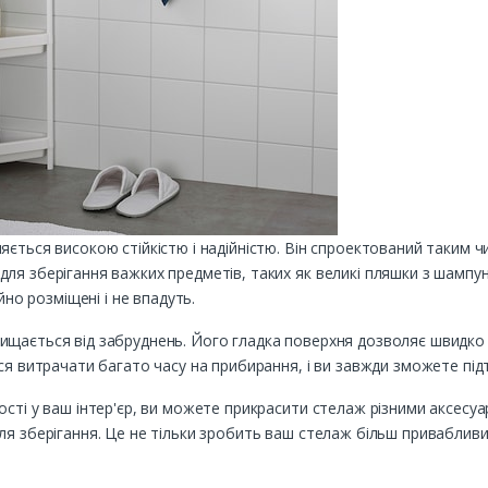
яється високою стійкістю і надійністю. Він спроектований таким 
для зберігання важких предметів, таких як великі пляшки з шам
йно розміщені і не впадуть.
ищається від забруднень. Його гладка поверхня дозволяє швидко 
ся витрачати багато часу на прибирання, і ви завжди зможете під
ості у ваш інтер'єр, ви можете прикрасити стелаж різними аксесуа
ля зберігання. Це не тільки зробить ваш стелаж більш привабливи