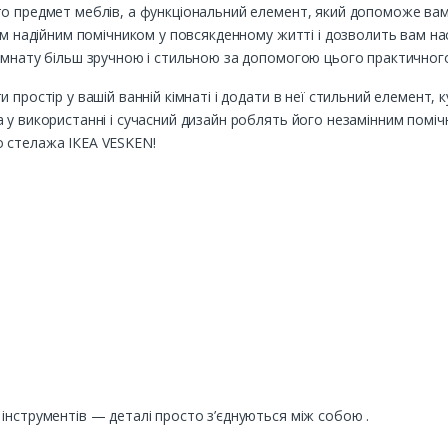
то предмет меблів, а функціональний елемент, який допоможе вам
шим надійним помічником у повсякденному житті і дозволить вам 
кімнату більш зручною і стильною за допомогою цього практичног
 простір у вашій ванній кімнаті і додати в неї стильний елемент,
 у використанні і сучасний дизайн роблять його незамінним поміч
 стелажа ІКЕА VESKEN!
інструментів — деталі просто з’єднуються між собою .