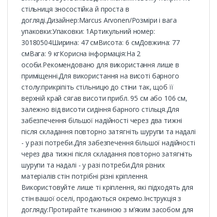
стільниця зносостійка й проста в
догляді.Дизайнер:Marcus Arvonen/Розміри і вага
упаковки:Упаковки: 1Артикульний номер:
30180504Ширина: 47 смВисота: 6 смДовжина: 77
смВага: 9 кгКорисна інформація:На 2
особи.Рекомендовано для використання лише в
приміщенні.Для використання на висоті барного
столу:прикріпіть стільницю до стіни так, щоб її
верхній край сягав висоти прибл. 95 см або 106 см,
залежно від висоти сидіння барного стільця.Для
забезпечення більшої надійності через два тижні
після складання повторно затягніть шурупи та надалі
- у разі потреби.Для забезпечення більшої надійності
через два тижні після складання повторно затягніть
шурупи та надалі - у разі потреби.Для різних
матеріалів стін потрібні різні кріплення.
Використовуйте лише ті кріплення, які підходять для
стін вашої оселі, продаються окремо.Інструкція з
догляду:Протирайте тканиною з м’яким засобом для