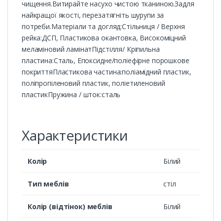
чищення.Витирайте насухо чистою тканиною.Задля
найкращої якості, перезатягніть шурупи за
потреби.Матеріали та догляд:Стільниця / Верхня
рейка:ДСП, Пластикова окантовка, Високоміцний
меламіновий ламінатПідстілля/ Кріпильна
пластина:Сталь, Епоксидне/поліефірне порошкове
покриттяПластикова частина:поліамідний пластик,
поліпропіленовий пластик, поліетиленовий
пластикПружина / шток:сталь
Характеристики
Колір
Білий
Тип меблів
стіл
Колір (відтінок) меблів
Білий