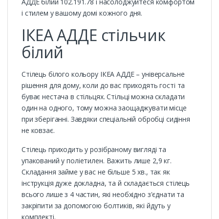
АДДЕ білий 102.191.78 і насолоджуйтеся комфортом
і стилем у вашому домі кожного дня.
ІКЕА АДДЕ стільчик
білий
Стілець білого кольору ІКЕА АДДЕ – універсальне
рішення для дому, коли до вас приходять гості та
буває нестача в стільцях. Стільці можна складати
один на одного, тому можна заощаджувати місце
при зберіганні. Завдяки спеціальній обробці сидіння
не ковзає.
Стілець приходить у розібраному вигляді та
упакований у поліетилен. Важить лише 2,9 кг.
Складання займе у вас не більше 5 хв., так як
інструкція дуже докладна, та й складається стілець
всього лише з 4 частин, які необхідно з'єднати та
закріпити за допомогою болтиків, які йдуть у
комплекті.