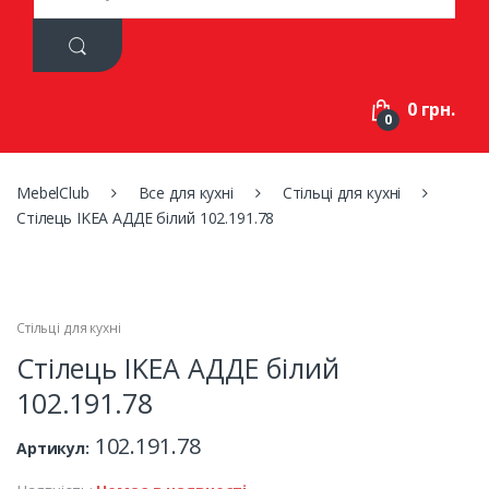
a
r
c
h
f
0 грн.
o
0
r
:
MebelClub
Все для кухні
Стільці для кухні
Стілець IKEA АДДЕ білий 102.191.78
Стільці для кухні
Стілець IKEA АДДЕ білий
102.191.78
102.191.78
Артикул: