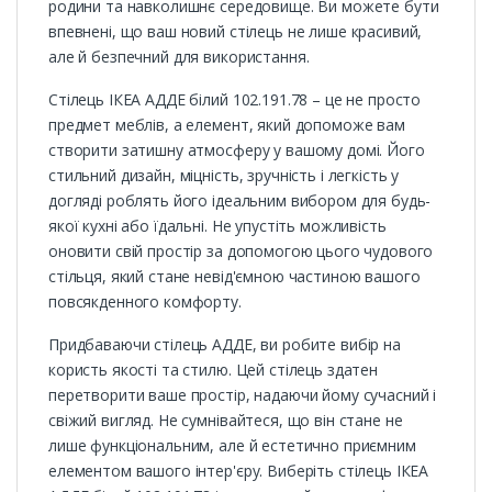
родини та навколишнє середовище. Ви можете бути
впевнені, що ваш новий стілець не лише красивий,
але й безпечний для використання.
Стілець ІКЕА АДДЕ білий 102.191.78 – це не просто
предмет меблів, а елемент, який допоможе вам
створити затишну атмосферу у вашому домі. Його
стильний дизайн, міцність, зручність і легкість у
догляді роблять його ідеальним вибором для будь-
якої кухні або їдальні. Не упустіть можливість
оновити свій простір за допомогою цього чудового
стільця, який стане невід'ємною частиною вашого
повсякденного комфорту.
Придбаваючи стілець АДДЕ, ви робите вибір на
користь якості та стилю. Цей стілець здатен
перетворити ваше простір, надаючи йому сучасний і
свіжий вигляд. Не сумнівайтеся, що він стане не
лише функціональним, але й естетично приємним
елементом вашого інтер'єру. Виберіть стілець ІКЕА