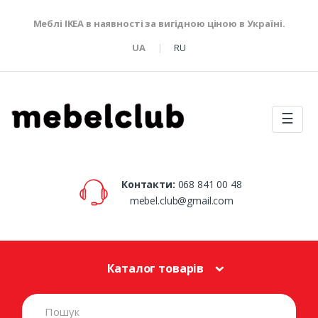
Меблі IKEA в наявності за вигідною ціною в Україні.
UA
RU
☰
Контакти:
068 841 00 48
mebel.club@gmail.com
Каталог товарів
S
e