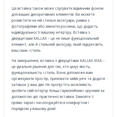
Ця вставка також може слугувати відмінним фоном
для ваших декоративних елементів. Ви можете
розмістити на ній стильні аксесуари, рамки з
фотографіями або кімнатні рослини, що додасть
індивідуальності вашому інтер'єру. Вставка з
дверцятами KALLAX – це не лише функціональний
елемент, але й стильний аксесуар, який підкреслить
ваш смак і стиль.
На завершення, вставка з дверцятами KALLAX ІКЕА –
це ідеальне рішення для тих, хто цінує якість,
функціональність і стиль. Вона допоможе вам
організувати простір, приховати зайві речі та додати
затишок у ваш дім. Не пропустіть можливість
зробити свій інтер'єр більш гармонійним і зручним за
допомогою цієї практичної вставки. Замовте її
прямо зараз і насолоджуйтеся комфортом і
порядком у вашому домі!