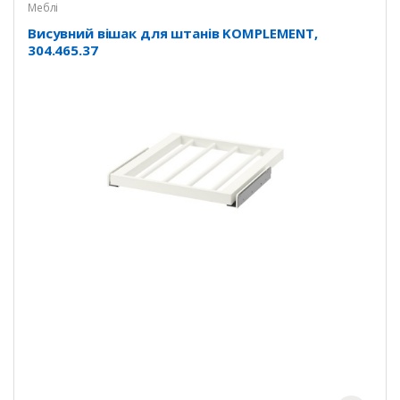
Меблі
Висувний вішак для штанів KOMPLEMENT,
304.465.37