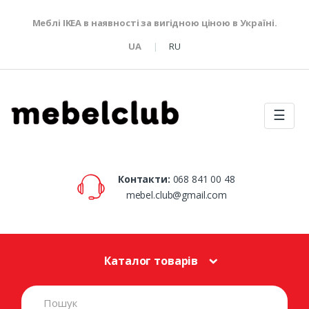
Меблі IKEA в наявності за вигідною ціною в Україні.
UA
RU
☰
Контакти:
068 841 00 48
mebel.club@gmail.com
Каталог товарів
S
e