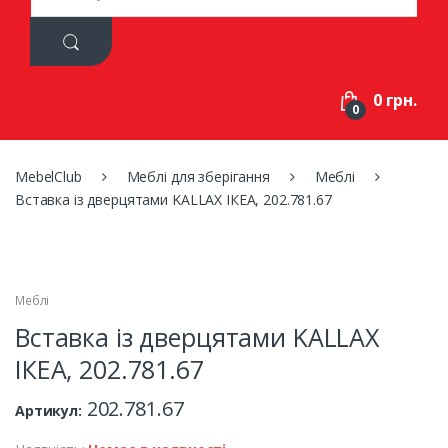
a
r
c
h
f
0 грн.
o
0
r
:
MebelClub
Меблі для зберігання
Меблі
Вставка із дверцятами KALLAX ІКЕА, 202.781.67
Меблі
Вставка із дверцятами KALLAX
ІКЕА, 202.781.67
202.781.67
Артикул: