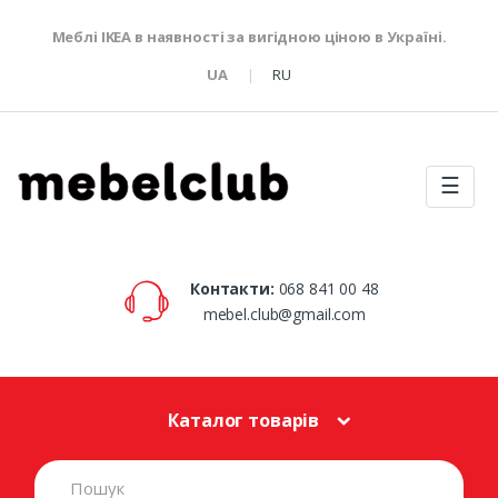
Меблі IKEA в наявності за вигідною ціною в Україні.
UA
RU
☰
Контакти:
068 841 00 48
mebel.club@gmail.com
Каталог товарів
S
e