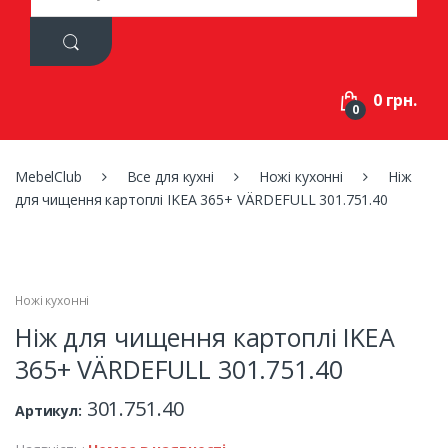
a
r
c
h
f
0 грн.
o
0
r
:
MebelClub
Все для кухні
Ножі кухонні
Ніж
для чищення картоплі IKEA 365+ VÄRDEFULL 301.751.40
Ножі кухонні
Ніж для чищення картоплі IKEA
365+ VÄRDEFULL 301.751.40
301.751.40
Артикул: