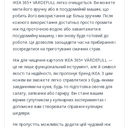
IKEA 365+ VÄRDEFULL легко очищується. Ви можете
мити його вручну або в посудомийній машині, що
робить його використання ще більш зручним. Після
кожного використання достатньо просто промити
ніж під проточною водою або завантажити в
посудомийну машину, і він знову буде готовий до
роботи. Це дозволяє заощадити час на прибирання і
зосередитися на приготуванні смачних страв.
Ніж для чищення картоплі IKEA 365+ VÄRDEFULL —
це не лише функціональний інструмент, але й символ
якості та надійності, які пропонує бренд IKEA. З цим
ножем ви зможете легко справлятися з будь-якими
завданнями на кухні, будь то підготовка овочів для
салату, запіканки або гарніру. Він стане вашим
вірним супутником у кулінарних експериментах і
допоможе вам створювати справжні кулінарні
шедеври.
Не пропустіть можливість додати цей чудовий ніж