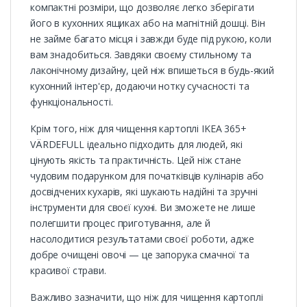
компактні розміри, що дозволяє легко зберігати
його в кухонних ящиках або на магнітній дошці. Він
не займе багато місця і завжди буде під рукою, коли
вам знадобиться. Завдяки своєму стильному та
лаконічному дизайну, цей ніж впишеться в будь-який
кухонний інтер'єр, додаючи нотку сучасності та
функціональності.
Крім того, ніж для чищення картоплі IKEA 365+
VÄRDEFULL ідеально підходить для людей, які
цінують якість та практичність. Цей ніж стане
чудовим подарунком для початківців кулінарів або
досвідчених кухарів, які шукають надійні та зручні
інструменти для своєї кухні. Ви зможете не лише
полегшити процес приготування, але й
насолодитися результатами своєї роботи, адже
добре очищені овочі — це запорука смачної та
красивої страви.
Важливо зазначити, що ніж для чищення картоплі