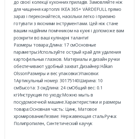
до своєї колекції кухонних приладів. Замовляйте ніж
для чищення картоплі IKEA 365+ VÄRDEFULL прямо
зараз і переконайтеся, наскільки легко і приємно
готувати з якісними інструментами. Цей ніж стане
вашим надійним помічником на кухні і допоможе вам
розкрити всі ваші кулінарні таланти!
Размеры товара:Длина: 17 смОсновные
параметры:Используйте острый край для удаления
картофельных глазков. Материалы и дизайн ручки
обеспечивают удобный захват.Дизайнер:Håkan
OlssonРазмеры и вес упаковки:Упаковки:
1Артикульный номер: 30175140Ширина: 10
смВысота: 3 смДлина: 24 смОбщий вес: 0.1
кгИнструкция по уходу:Можно мыть в
посудомоечной машине.Характеристики и размеры
товара:Основная часть: Цинк, Матовое
хромированиеЛезвие: Нержавеющая стальРучка:
Полипропилен, Синтетический каучук