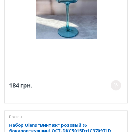
184 грн.
Бокалы
Набор Olens "Винтаж" розовый (6
бокалов+кувшин) OCT-DKC5015D+JC37097LD,