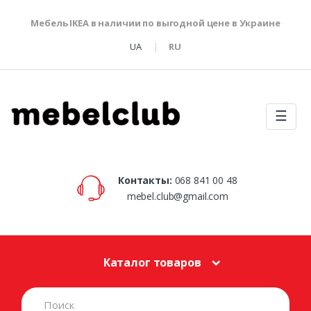
Мебель IKEA в наличии по выгодной цене в Украине
UA
RU
☰
Контакты:
068 841 00 48
mebel.club@gmail.com
Каталог товаров
S
e