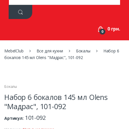
a
r
c
h
f
0 грн.
o
0
r
:
MebelClub
Все для кухни
Бокалы
Набор 6
бокалов 145 мл Olens "Мадрас", 101-092
Бокалы
Набор 6 бокалов 145 мл Olens
"Мадрас", 101-092
101-092
Артикул: