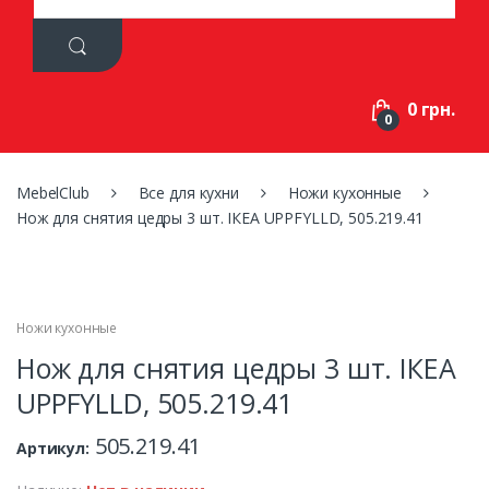
a
r
c
h
f
0 грн.
o
0
r
:
MebelClub
Все для кухни
Ножи кухонные
Нож для снятия цедры 3 шт. ІКЕА UPPFYLLD, 505.219.41
Ножи кухонные
Нож для снятия цедры 3 шт. ІКЕА
UPPFYLLD, 505.219.41
505.219.41
Артикул: