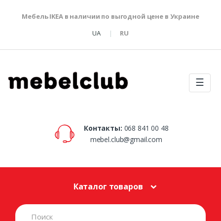
Мебель IKEA в наличии по выгодной цене в Украине
UA
RU
☰
Контакты:
068 841 00 48
mebel.club@gmail.com
Каталог товаров
S
e