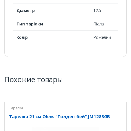
Діаметр
12.5
Тип тарілки
Піала
Колір
Рожевий
Похожие товары
Тарелка
Тарелка 21 см Olens "Голден-бей" JM1283GB