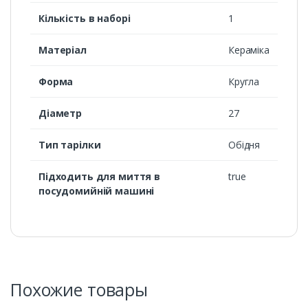
Кількість в наборі
1
Матеріал
Кераміка
Форма
Кругла
Діаметр
27
Тип тарілки
Обідня
Підходить для миття в
true
посудомийній машині
Похожие товары