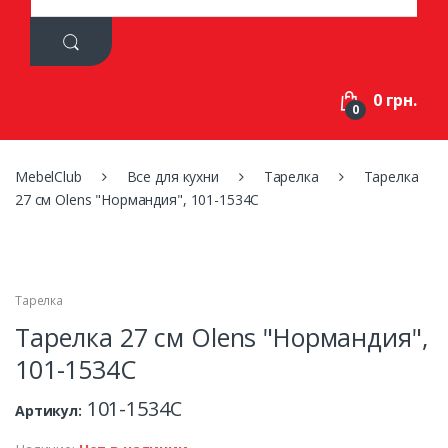
a
r
c
h
f
0 грн.
o
0
r
:
MebelClub
Все для кухни
Тарелка
Тарелка
27 см Olens "Нормандия", 101-1534C
Тарелка
Тарелка 27 см Olens "Нормандия",
101-1534C
101-1534C
Артикул: