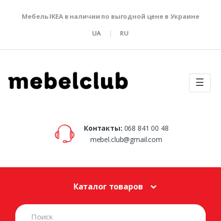
Мебель IKEA в наличии по выгодной цене в Украине
UA
RU
☰
Контакты:
068 841 00 48
mebel.club@gmail.com
Каталог товаров
S
e