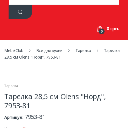
a
r
c
h
f
0 грн.
o
0
r
:
MebelClub
Все для кухни
Тарелка
Тарелка
28,5 см Olens "Норд", 7953-81
Тарелка
Тарелка 28,5 см Olens "Норд",
7953-81
7953-81
Артикул: