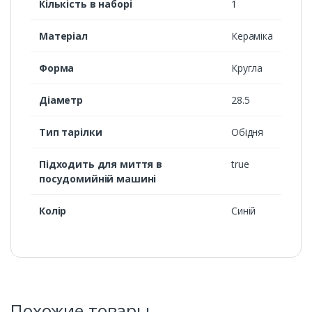
Кількість в наборі
1
Матеріал
Кераміка
Форма
Кругла
Діаметр
28.5
Тип тарілки
Обідня
Підходить для миття в
true
посудомийній машині
Колір
Синій
Похожие товары