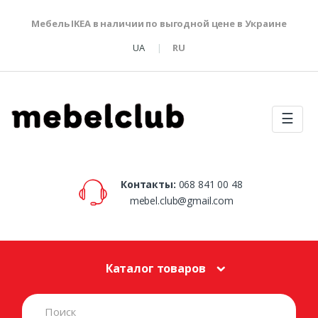
Мебель IKEA в наличии по выгодной цене в Украине
UA
RU
☰
Контакты:
068 841 00 48
mebel.club@gmail.com
Каталог товаров
S
e