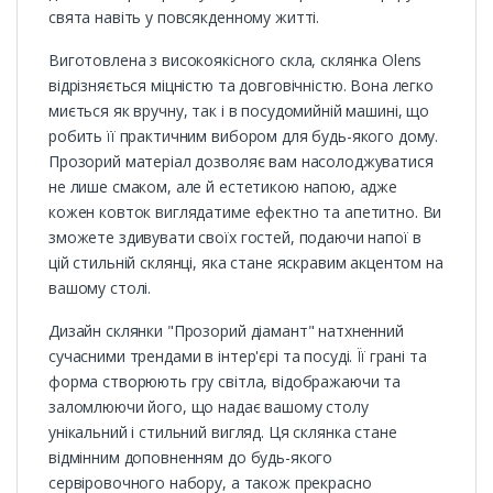
свята навіть у повсякденному житті.
Виготовлена з високоякісного скла, склянка Olens
відрізняється міцністю та довговічністю. Вона легко
миється як вручну, так і в посудомийній машині, що
робить її практичним вибором для будь-якого дому.
Прозорий матеріал дозволяє вам насолоджуватися
не лише смаком, але й естетикою напою, адже
кожен ковток виглядатиме ефектно та апетитно. Ви
зможете здивувати своїх гостей, подаючи напої в
цій стильній склянці, яка стане яскравим акцентом на
вашому столі.
Дизайн склянки "Прозорий діамант" натхненний
сучасними трендами в інтер'єрі та посуді. Її грані та
форма створюють гру світла, відображаючи та
заломлюючи його, що надає вашому столу
унікальний і стильний вигляд. Ця склянка стане
відмінним доповненням до будь-якого
сервіровочного набору, а також прекрасно