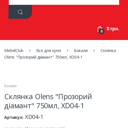
a
r
c
h
f
0 грн.
o
0
r
:
MebelClub
Все для кухні
Бокали
Склянка
Olens "Прозорий діамант" 750мл, XD04-1
Бокали
Склянка Olens "Прозорий
діамант" 750мл, XD04-1
XD04-1
Артикул: