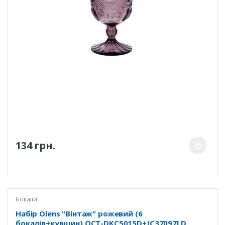
134 грн.
Бокали
Набір Olens "Вінтаж" рожевий (6
бокалів+кувшин) OCT-DKC5015D+JC37097LD,