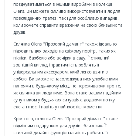
поєднуватиметься з іншими виробами з колекції
Olens. Ви можете сміливо використовувати її як для
повсякденних трапез, так і для особливих випадків,
коли хочете справити враження на своїх близьких та
друзів.
Склянка Olens "Прозорий діамант" також ідеально
підходить для заходів на свіжому повітрі, таких як
пікніки, барбекю або вечірки в саду. Її стильний
зовнішній вигляд і практичність роблять її
універсальним аксесуаром, який легко взяти з
собою. Ви зможете насолоджуватися улюбленими
напоями в будь-якому місці, не переживаючи про те,
як склянка виглядатиме. Вона стане вашим надійним
супутником у будь-яких ситуаціях, додаючи нотку
елегантності навіть у найпростіші моменти.
Крім того, склянка Olens "Прозорий діамант" стане
відмінним подарунком для друзів і близьких. Її
стильний дизайн і функціональність роблять її