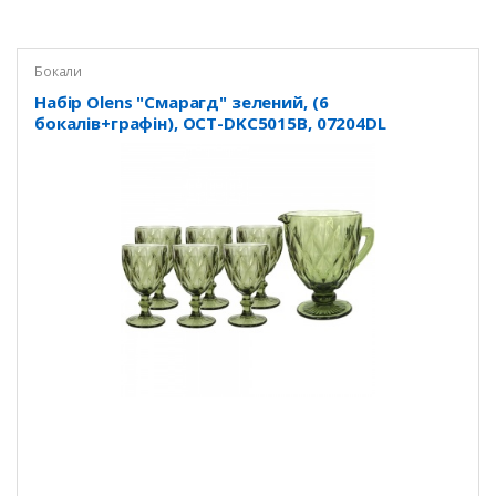
Бокали
Набір Olens "Смарагд" зелений, (6
бокалів+графін), OCT-DKC5015B, 07204DL