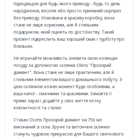
підходящою для будь-якого приводу - будь то день
народження, весілля або просто приємний сюрприз
без приводу. Упакована в красиву коробку, вона
стане не лише корисним, але й стильним
подарунком, який оцінять по достоїнству. Такий
презент підкреслить ваш хороший смак і турботу про
близьких.
Не втрачайте можливість оновити свою колекцію
посуду за допомогою склянки Olens "Прозорий
діамант". Вона стане не лише практичним, але й
стильним елементом вашого домашнього побуту. З
цією склянкою кожен момент буде особливим, а
ваші напої - смачними та красивими. Замовте її
прямо зараз і додайте у своє життя нотку
елегантності та стилю!
Стакан OLens Прозорий діамант на 750 мл
виконаний зі скла. Зручні та витончені склянки
стануть чудовою прикрасою для Вашого святкового