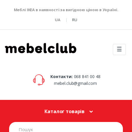
Меблі IKEA в наявності за вигідною ціною в Україні.
UA
RU
☰
Контакти:
068 841 00 48
mebel.club@gmail.com
Каталог товарів
S
e