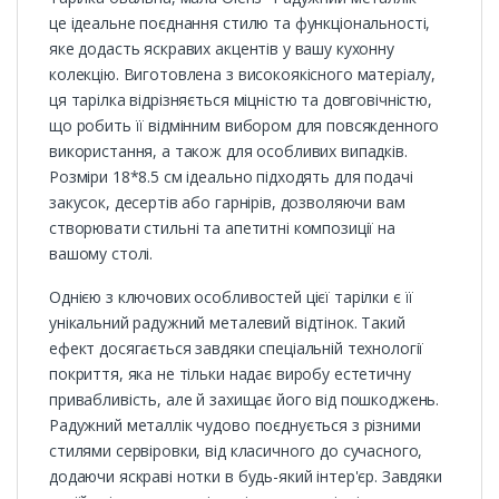
це ідеальне поєднання стилю та функціональності,
яке додасть яскравих акцентів у вашу кухонну
колекцію. Виготовлена з високоякісного матеріалу,
ця тарілка відрізняється міцністю та довговічністю,
що робить її відмінним вибором для повсякденного
використання, а також для особливих випадків.
Розміри 18*8.5 см ідеально підходять для подачі
закусок, десертів або гарнірів, дозволяючи вам
створювати стильні та апетитні композиції на
вашому столі.
Однією з ключових особливостей цієї тарілки є її
унікальний радужний металевий відтінок. Такий
ефект досягається завдяки спеціальній технології
покриття, яка не тільки надає виробу естетичну
привабливість, але й захищає його від пошкоджень.
Радужний металлік чудово поєднується з різними
стилями сервіровки, від класичного до сучасного,
додаючи яскраві нотки в будь-який інтер'єр. Завдяки