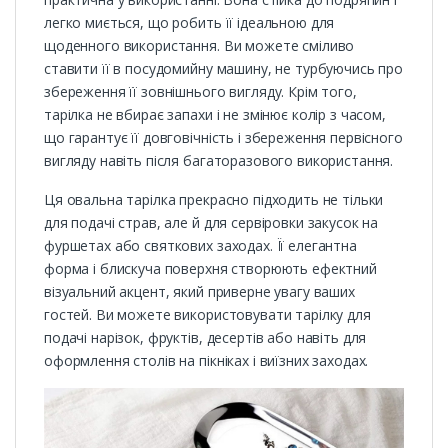
легко миється, що робить її ідеальною для
щоденного використання. Ви можете сміливо
ставити її в посудомийну машину, не турбуючись про
збереження її зовнішнього вигляду. Крім того,
тарілка не вбирає запахи і не змінює колір з часом,
що гарантує її довговічність і збереження первісного
вигляду навіть після багаторазового використання.
Ця овальна тарілка прекрасно підходить не тільки
для подачі страв, але й для сервіровки закусок на
фуршетах або святкових заходах. Її елегантна
форма і блискуча поверхня створюють ефектний
візуальний акцент, який приверне увагу ваших
гостей. Ви можете використовувати тарілку для
подачі нарізок, фруктів, десертів або навіть для
оформлення столів на пікніках і виїзних заходах.