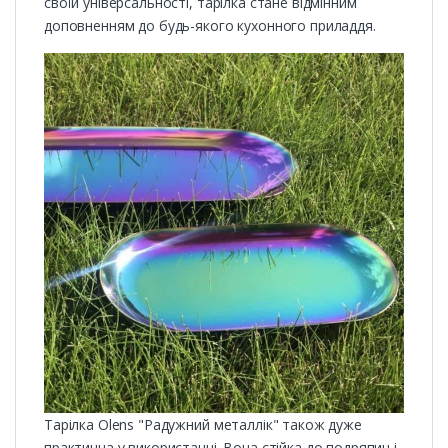
своїй універсальності, тарілка стане відмінним
доповненням до будь-якого кухонного приладдя.
Тарілка Olens "Радужний металлік" також дуже
практична у використанні. Вона стійка до подряпин і