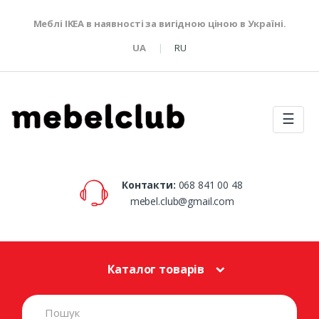
Меблі IKEA в наявності за вигідною ціною в Україні.
UA
RU
☰
Контакти:
068 841 00 48
mebel.club@gmail.com
Каталог товарів
S
e