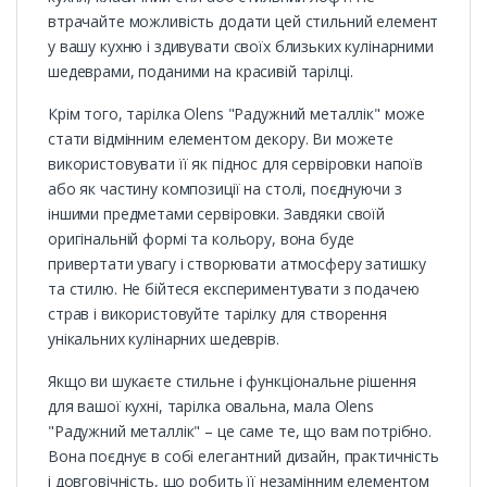
втрачайте можливість додати цей стильний елемент
у вашу кухню і здивувати своїх близьких кулінарними
шедеврами, поданими на красивій тарілці.
Крім того, тарілка Olens "Радужний металлік" може
стати відмінним елементом декору. Ви можете
використовувати її як піднос для сервіровки напоїв
або як частину композиції на столі, поєднуючи з
іншими предметами сервіровки. Завдяки своїй
оригінальній формі та кольору, вона буде
привертати увагу і створювати атмосферу затишку
та стилю. Не бійтеся експериментувати з подачею
страв і використовуйте тарілку для створення
унікальних кулінарних шедеврів.
Якщо ви шукаєте стильне і функціональне рішення
для вашої кухні, тарілка овальна, мала Olens
"Радужний металлік" – це саме те, що вам потрібно.
Вона поєднує в собі елегантний дизайн, практичність
і довговічність, що робить її незамінним елементом