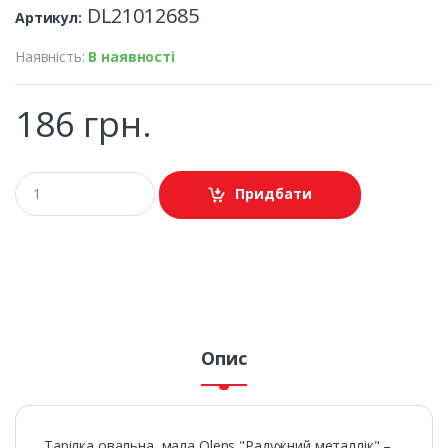
DL21012685
Артикул:
Наявність:
В наявності
186 грн.
Придбати
Опис
Тарілка овальна, мала Olens "Радужний металлік" –