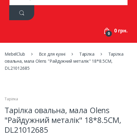
a
r
c
h
f
0 грн.
o
0
r
:
MebelClub
Все для кухні
Тарілка
Тарілка
овальна, мала Olens "Райдужний металік" 18*8.5CM,
DL21012685
Тарілка
Тарілка овальна, мала Olens
"Райдужний металік" 18*8.5CM,
DL21012685