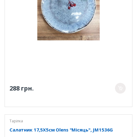
288 грн.
Тарілка
Салатник 17,5Х5см Olens "Місяць", JM1536G